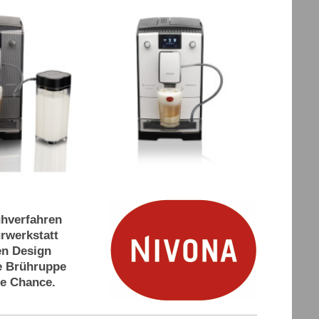
ühverfahren
urwerkstatt
en Design
re Brühruppe
ne Chance.